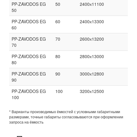
PP-ZAVODOS EG
50
2400х11100
50
PP-ZAVODOS EG
60
2400х13300
60
PP-ZAVODOS EG
70
2600х13200
70
PP-ZAVODOS EG
80
2800х13000
80
PP-ZAVODOS EG
90
3000х12800
90
PP-ZAVODOS EG
100
3200х12500
100
* Варианты производимых ёмкостей с условными габаритными
размерами, точные габариты согласовываются при оформлении
запроса на ёмкость